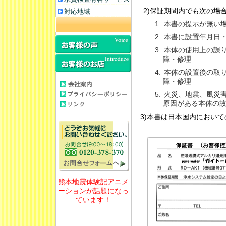
2)保証期間内でも次の場
対応地域
本書の提示が無い
本書に設置年月日
本体の使用上の誤
障・修理
本体の設置後の取
障・修理
火災、地震、風災
原因がある本体の
3)本書は日本国内におい
熊本地震体験記アニメ
ーションが話題になっ
ています！