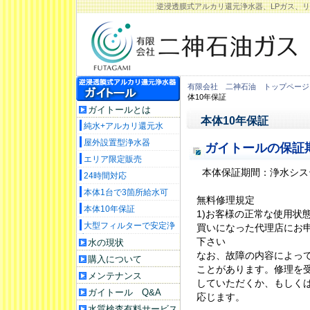
逆浸透膜式アルカリ還元浄水器、LPガス、
有限会社 二神石油 トップページ
体10年保証
ガイトールとは
本体10年保証
純水+アルカリ還元水
屋外設置型浄水器
ガイトールの保証
エリア限定販売
本体保証期間：浄水シス
24時間対応
本体1台で3箇所給水可
無料修理規定
本体10年保証
1)お客様の正常な使用状
大型フィルターで安定浄
買いになった代理店にお
水
下さい
水の現状
なお、故障の内容によっ
購入について
ことがあります。修理を
メンテナンス
していただくか、もしく
ガイトール Q&A
応じます。
水質検査有料サービス